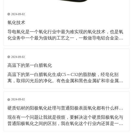
2024-09-02
氧化技术
导电氧化是一个氧化行业中最为难实现的氧化技术，也是氧
化业务中一个最为值钱的工艺之一，一般做导电铝合金染色
要准备接受更高一点的价格，并不是说价格越低越好，这不
是普通的技术。 ①氧化膜的公式是薄，韧性好耐侵蚀性好，
合用于变形铝及铝合金氧化，也可用于铝件外表维护，抗氧
2024-09-02
化无钝化或填充柄。 ②公式1.5的
高温下的第一白腊氧化
高温下的第一白腊氧化生成C5～C32的脂肪酸，经皂化别
离，取得闪光后的净化。有色金属和黑色金属矿和非金属矿
产作为捕收剂、发泡剂、合用于磷矿石（火山岩、胶磷
矿）、（黑钨、白钨矿）钨矿、萤石矿、锂辉矿、辉钼矿采
石场、赤铁矿、铝土矿等，也可以被用来做混凝土起泡剂。
2024-09-02
多种矿产金属外表构成复合氧化白腊含有
硬质铝材的阳极氧化处理与普通阳极表面氧化都有什么样的区别？硬质氧化
现在有一个问题让我就是很烦，要解决这个硬质阳极氧化与
普通阳极氧化之间的区别，我在氧化这个行业内还算是一个
菜鸟，不知道这个区别在那个方面，希望得到帮助的同时推