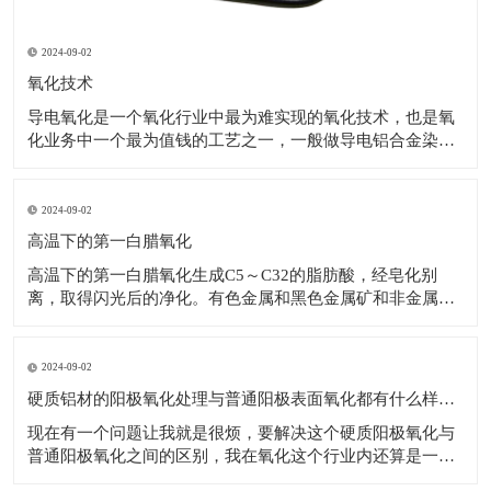
2024-09-02
氧化技术
导电氧化是一个氧化行业中最为难实现的氧化技术，也是氧
化业务中一个最为值钱的工艺之一，一般做导电铝合金染色
要准备接受更高一点的价格，并不是说价格越低越好，这不
是普通的技术。 ①氧化膜的公式是薄，韧性好耐侵蚀性好，
合用于变形铝及铝合金氧化，也可用于铝件外表维护，抗氧
2024-09-02
化无钝化或填充柄。 ②公式1.5的
高温下的第一白腊氧化
高温下的第一白腊氧化生成C5～C32的脂肪酸，经皂化别
离，取得闪光后的净化。有色金属和黑色金属矿和非金属矿
产作为捕收剂、发泡剂、合用于磷矿石（火山岩、胶磷
矿）、（黑钨、白钨矿）钨矿、萤石矿、锂辉矿、辉钼矿采
石场、赤铁矿、铝土矿等，也可以被用来做混凝土起泡剂。
2024-09-02
多种矿产金属外表构成复合氧化白腊含有
硬质铝材的阳极氧化处理与普通阳极表面氧化都有什么样的区别？硬质氧化
现在有一个问题让我就是很烦，要解决这个硬质阳极氧化与
普通阳极氧化之间的区别，我在氧化这个行业内还算是一个
菜鸟，不知道这个区别在那个方面，希望得到帮助的同时推