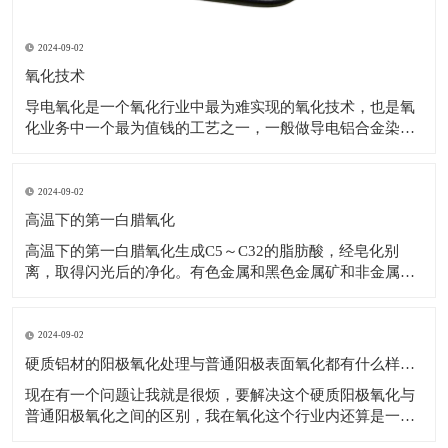
2024-09-02
氧化技术
导电氧化是一个氧化行业中最为难实现的氧化技术，也是氧
化业务中一个最为值钱的工艺之一，一般做导电铝合金染色
要准备接受更高一点的价格，并不是说价格越低越好，这不
是普通的技术。 ①氧化膜的公式是薄，韧性好耐侵蚀性好，
合用于变形铝及铝合金氧化，也可用于铝件外表维护，抗氧
2024-09-02
化无钝化或填充柄。 ②公式1.5的
高温下的第一白腊氧化
高温下的第一白腊氧化生成C5～C32的脂肪酸，经皂化别
离，取得闪光后的净化。有色金属和黑色金属矿和非金属矿
产作为捕收剂、发泡剂、合用于磷矿石（火山岩、胶磷
矿）、（黑钨、白钨矿）钨矿、萤石矿、锂辉矿、辉钼矿采
石场、赤铁矿、铝土矿等，也可以被用来做混凝土起泡剂。
2024-09-02
多种矿产金属外表构成复合氧化白腊含有
硬质铝材的阳极氧化处理与普通阳极表面氧化都有什么样的区别？硬质氧化
现在有一个问题让我就是很烦，要解决这个硬质阳极氧化与
普通阳极氧化之间的区别，我在氧化这个行业内还算是一个
菜鸟，不知道这个区别在那个方面，希望得到帮助的同时推